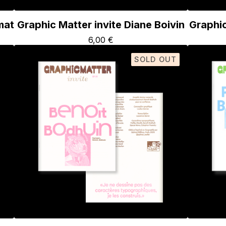
mat
Graphic Matter invite Diane Boivin
Graphic
6,00
€
SOLD OUT