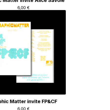
 Matter invite Alice Savoie
6,00
€
hic Matter invite FP&CF
6,00
€