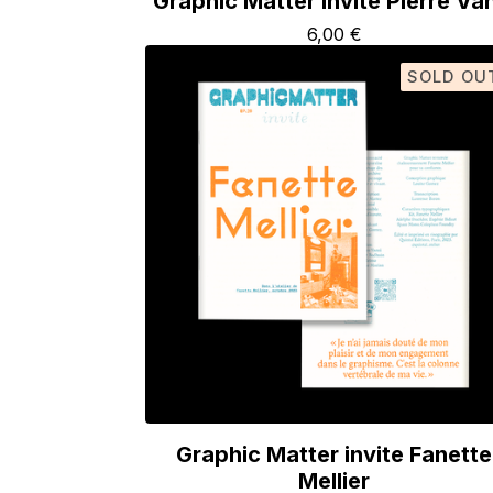
Graphic Matter invite Pierre Va
6,00
€
SOLD OU
Graphic Matter invite Fanette
Mellier