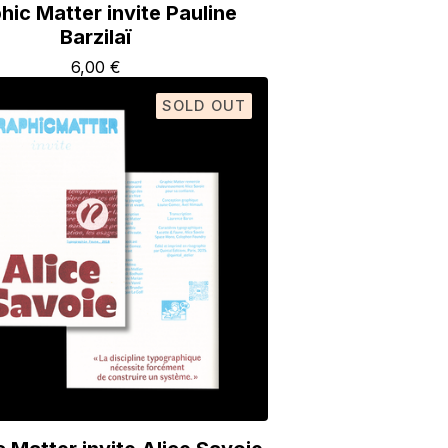
hic Matter invite Pauline
Barzilaï
6,00
€
SOLD OUT