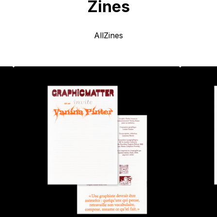
Zines
All
Zines